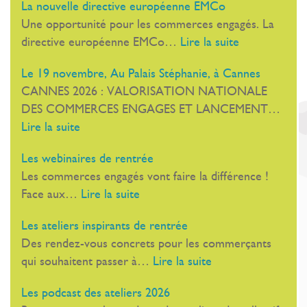
La nouvelle directive européenne EMCo
Une opportunité pour les commerces engagés. La
:
directive européenne EMCo…
Lire la suite
La
Le 19 novembre, Au Palais Stéphanie, à Cannes
nouvelle
CANNES 2026 : VALORISATION NATIONALE
directive
DES COMMERCES ENGAGES ET LANCEMENT…
européenne
:
Lire la suite
EMCo
Le
Les webinaires de rentrée
19
Les commerces engagés vont faire la différence !
novembre,
:
Face aux…
Lire la suite
Au
Les
Palais
Les ateliers inspirants de rentrée
webinaires
Stéphanie,
Des rendez-vous concrets pour les commerçants
de
à
:
qui souhaitent passer à…
Lire la suite
rentrée
Cannes
Les
Les podcast des ateliers 2026
ateliers