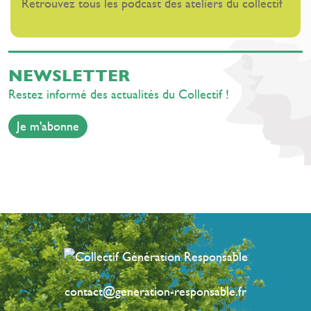
Retrouvez tous les podcast des ateliers du collectif
inspirants
de
rentrée
NEWSLETTER
Restez informé des actualités du Collectif !
Je m'abonne
contact@generation-responsable.fr