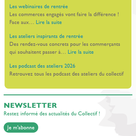
Le
Les webinaires de rentrée
19
Les commerces engagés vont faire la différence !
novembre,
:
Face aux…
Lire la suite
Au
Les
Palais
Les ateliers inspirants de rentrée
webinaires
Stéphanie,
Des rendez-vous concrets pour les commerçants
de
à
:
qui souhaitent passer à…
Lire la suite
rentrée
Cannes
Les
Les podcast des ateliers 2026
ateliers
Retrouvez tous les podcast des ateliers du collectif
inspirants
de
rentrée
NEWSLETTER
Restez informé des actualités du Collectif !
Je m'abonne