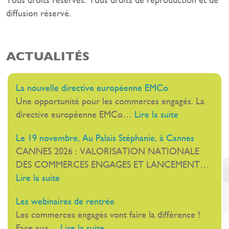
diffusion réservé.
ACTUALITÉS
La nouvelle directive européenne EMCo
Une opportunité pour les commerces engagés. La
:
directive européenne EMCo…
Lire la suite
La
Le 19 novembre, Au Palais Stéphanie, à Cannes
nouvelle
CANNES 2026 : VALORISATION NATIONALE
directive
DES COMMERCES ENGAGES ET LANCEMENT…
européenne
:
Lire la suite
EMCo
Le
Les webinaires de rentrée
19
Les commerces engagés vont faire la différence !
novembre,
:
Face aux…
Lire la suite