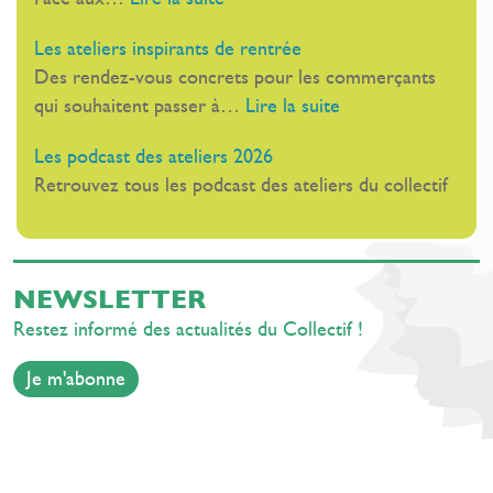
Au
Les
Palais
Les ateliers inspirants de rentrée
webinaires
Stéphanie,
Des rendez-vous concrets pour les commerçants
de
à
:
qui souhaitent passer à…
Lire la suite
rentrée
Cannes
Les
Les podcast des ateliers 2026
ateliers
Retrouvez tous les podcast des ateliers du collectif
inspirants
de
rentrée
NEWSLETTER
Restez informé des actualités du Collectif !
Je m'abonne