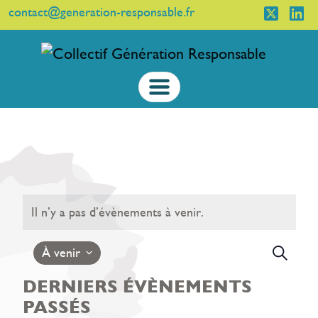
contact@generation-responsable.fr
Il n’y a pas d’évènements à venir.
REC
N
À venir
Recherc
D
ET
Sélectionnez
DERNIERS ÉVÈNEMENTS
VU
NAVI
une
PASSÉS
É
DE
date.