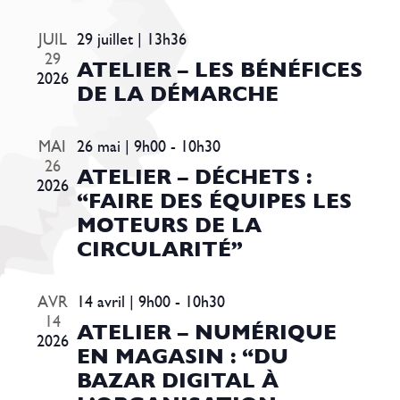
VUE
ÉVÈ
JUIL
29 juillet | 13h36
29
ATELIER – LES BÉNÉFICES
2026
DE LA DÉMARCHE
MAI
26 mai | 9h00
-
10h30
26
ATELIER – DÉCHETS :
2026
“FAIRE DES ÉQUIPES LES
MOTEURS DE LA
CIRCULARITÉ”
AVR
14 avril | 9h00
-
10h30
14
ATELIER – NUMÉRIQUE
2026
EN MAGASIN : “DU
BAZAR DIGITAL À