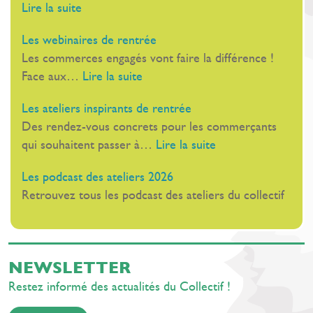
:
Lire la suite
EMCo
Le
Les webinaires de rentrée
19
Les commerces engagés vont faire la différence !
novembre,
:
Face aux…
Lire la suite
Au
Les
Palais
Les ateliers inspirants de rentrée
webinaires
Stéphanie,
Des rendez-vous concrets pour les commerçants
de
à
:
qui souhaitent passer à…
Lire la suite
rentrée
Cannes
Les
Les podcast des ateliers 2026
ateliers
Retrouvez tous les podcast des ateliers du collectif
inspirants
de
rentrée
NEWSLETTER
Restez informé des actualités du Collectif !