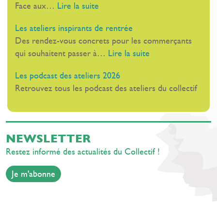
:
Face aux…
Lire la suite
Au
Les
Palais
Les ateliers inspirants de rentrée
webinaires
Stéphanie,
Des rendez-vous concrets pour les commerçants
de
à
:
qui souhaitent passer à…
Lire la suite
rentrée
Cannes
Les
Les podcast des ateliers 2026
ateliers
Retrouvez tous les podcast des ateliers du collectif
inspirants
de
rentrée
NEWSLETTER
Restez informé des actualités du Collectif !
Je m'abonne