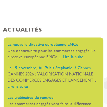
ACTUALITÉS
La nouvelle directive européenne EMCo
Une opportunité pour les commerces engagés. La
:
directive européenne EMCo…
Lire la suite
La
Le 19 novembre, Au Palais Stéphanie, à Cannes
nouvelle
CANNES 2026 : VALORISATION NATIONALE
directive
DES COMMERCES ENGAGES ET LANCEMENT…
européenne
:
Lire la suite
EMCo
Le
Les webinaires de rentrée
19
Les commerces engagés vont faire la différence !
novembre,