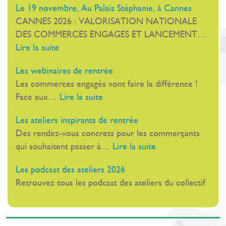
Le 19 novembre, Au Palais Stéphanie, à Cannes
nouvelle
CANNES 2026 : VALORISATION NATIONALE
directive
DES COMMERCES ENGAGES ET LANCEMENT…
européenne
:
Lire la suite
EMCo
Le
Les webinaires de rentrée
19
Les commerces engagés vont faire la différence !
novembre,
:
Face aux…
Lire la suite
Au
Les
Palais
Les ateliers inspirants de rentrée
webinaires
Stéphanie,
Des rendez-vous concrets pour les commerçants
de
à
:
qui souhaitent passer à…
Lire la suite
rentrée
Cannes
Les
Les podcast des ateliers 2026
ateliers
Retrouvez tous les podcast des ateliers du collectif
inspirants
de
rentrée