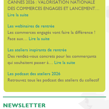
CANNES 2026 : VALORISATION NATIONALE
directive
DES COMMERCES ENGAGES ET LANCEMENT…
européenne
:
Lire la suite
EMCo
Le
Les webinaires de rentrée
19
Les commerces engagés vont faire la différence !
novembre,
:
Face aux…
Lire la suite
Au
Les
Palais
Les ateliers inspirants de rentrée
webinaires
Stéphanie,
Des rendez-vous concrets pour les commerçants
de
à
:
qui souhaitent passer à…
Lire la suite
rentrée
Cannes
Les
Les podcast des ateliers 2026
ateliers
Retrouvez tous les podcast des ateliers du collectif
inspirants
de
rentrée
NEWSLETTER