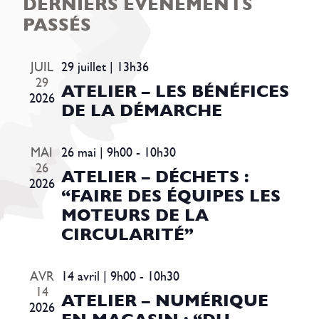
DERNIERS ÉVÈNEMENTS
VU
NAVI
une
PASSÉS
É
DE
date.
VUE
ÉVÈ
JUIL
29 juillet | 13h36
29
ATELIER – LES BÉNÉFICES
2026
DE LA DÉMARCHE
MAI
26 mai | 9h00
-
10h30
26
ATELIER – DÉCHETS :
2026
“FAIRE DES ÉQUIPES LES
MOTEURS DE LA
CIRCULARITÉ”
AVR
14 avril | 9h00
-
10h30
14
ATELIER – NUMÉRIQUE
2026