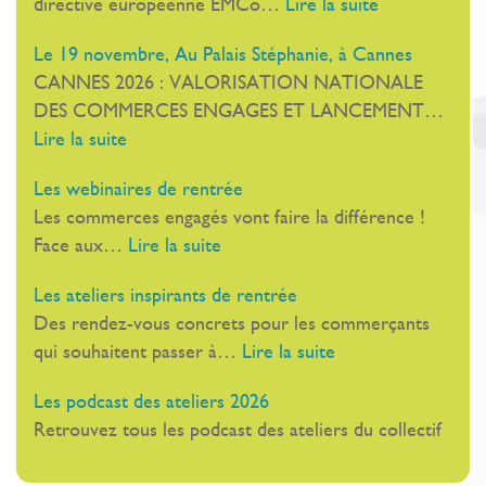
:
directive européenne EMCo…
Lire la suite
La
Le 19 novembre, Au Palais Stéphanie, à Cannes
nouvelle
CANNES 2026 : VALORISATION NATIONALE
directive
DES COMMERCES ENGAGES ET LANCEMENT…
européenne
:
Lire la suite
EMCo
Le
Les webinaires de rentrée
19
Les commerces engagés vont faire la différence !
novembre,
:
Face aux…
Lire la suite
Au
Les
Palais
Les ateliers inspirants de rentrée
webinaires
Stéphanie,
Des rendez-vous concrets pour les commerçants
de
à
:
qui souhaitent passer à…
Lire la suite
rentrée
Cannes
Les
Les podcast des ateliers 2026
ateliers
Retrouvez tous les podcast des ateliers du collectif
inspirants
de