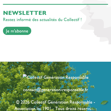
rentrée
NEWSLETTER
Restez informé des actualités du Collectif !
Je m'abonne
contact@generation-responsable.fr
© 2026 Collectif Génération Responsable -
Association loi 1901 - Tous droits réservés. -