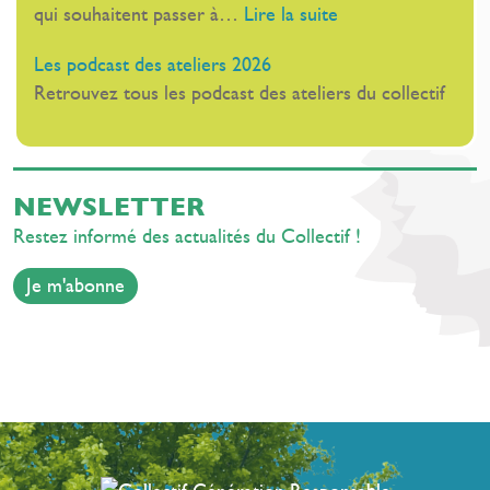
:
qui souhaitent passer à…
Lire la suite
rentrée
Cannes
Les
Les podcast des ateliers 2026
ateliers
Retrouvez tous les podcast des ateliers du collectif
inspirants
de
rentrée
NEWSLETTER
Restez informé des actualités du Collectif !
Je m'abonne