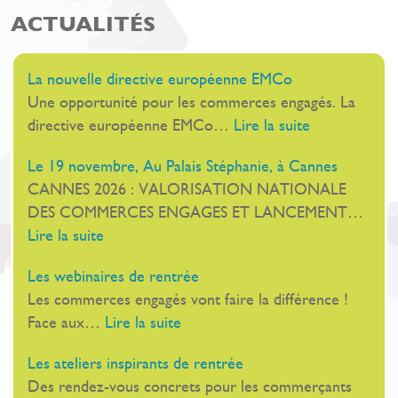
ACTUALITÉS
La nouvelle directive européenne EMCo
Une opportunité pour les commerces engagés. La
:
directive européenne EMCo…
Lire la suite
La
Le 19 novembre, Au Palais Stéphanie, à Cannes
nouvelle
CANNES 2026 : VALORISATION NATIONALE
directive
DES COMMERCES ENGAGES ET LANCEMENT…
européenne
:
Lire la suite
EMCo
Le
Les webinaires de rentrée
19
Les commerces engagés vont faire la différence !
novembre,
:
Face aux…
Lire la suite
Au
Les
Palais
Les ateliers inspirants de rentrée
webinaires
Stéphanie,
Des rendez-vous concrets pour les commerçants
de
à