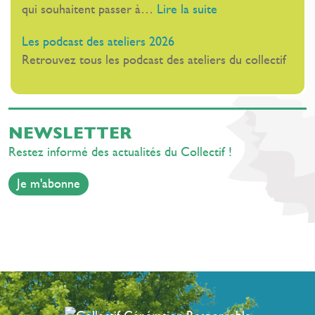
:
qui souhaitent passer à…
Lire la suite
rentrée
Cannes
Les
Les podcast des ateliers 2026
ateliers
Retrouvez tous les podcast des ateliers du collectif
inspirants
de
rentrée
NEWSLETTER
Restez informé des actualités du Collectif !
Je m'abonne