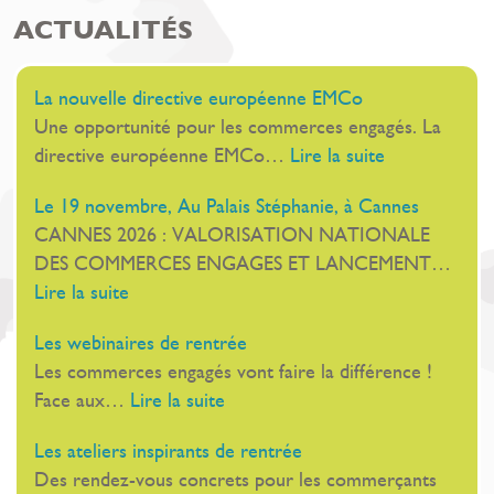
ACTUALITÉS
La nouvelle directive européenne EMCo
Une opportunité pour les commerces engagés. La
:
directive européenne EMCo…
Lire la suite
La
Le 19 novembre, Au Palais Stéphanie, à Cannes
nouvelle
CANNES 2026 : VALORISATION NATIONALE
directive
DES COMMERCES ENGAGES ET LANCEMENT…
européenne
:
Lire la suite
EMCo
Le
Les webinaires de rentrée
19
Les commerces engagés vont faire la différence !
novembre,
:
Face aux…
Lire la suite
Au
Les
Palais
Les ateliers inspirants de rentrée
webinaires
Stéphanie,
Des rendez-vous concrets pour les commerçants
de
à