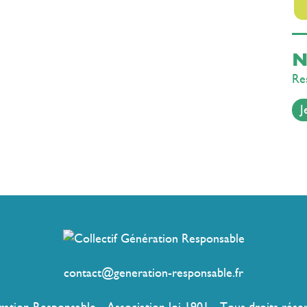
N
Res
J
contact@generation-responsable.fr