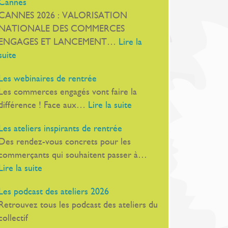
Cannes
directive
CANNES 2026 : VALORISATION
européenne
NATIONALE DES COMMERCES
EMCo
ENGAGES ET LANCEMENT…
Lire la
:
suite
Le
Les webinaires de rentrée
19
Les commerces engagés vont faire la
novembre,
:
différence ! Face aux…
Lire la suite
Au
Les
Palais
Les ateliers inspirants de rentrée
webinaires
Stéphanie,
Des rendez-vous concrets pour les
de
à
commerçants qui souhaitent passer à…
rentrée
Cannes
:
Lire la suite
Les
Les podcast des ateliers 2026
ateliers
Retrouvez tous les podcast des ateliers du
inspirants
collectif
de