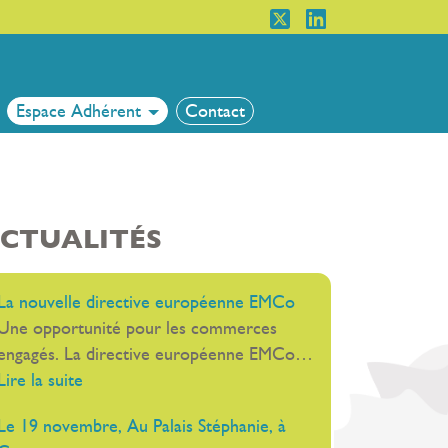
Espace Adhérent
Contact
CTUALITÉS
La nouvelle directive européenne EMCo
Une opportunité pour les commerces
engagés. La directive européenne EMCo…
:
Lire la suite
La
Le 19 novembre, Au Palais Stéphanie, à
nouvelle