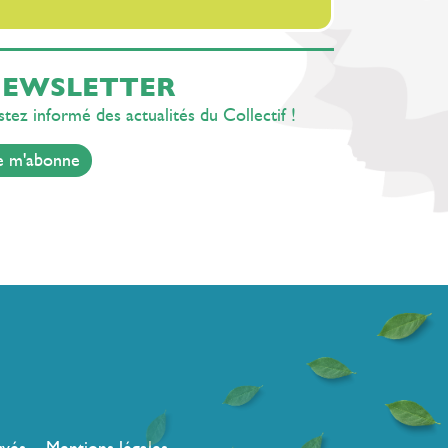
rentrée
EWSLETTER
tez informé des actualités du Collectif !
e m'abonne