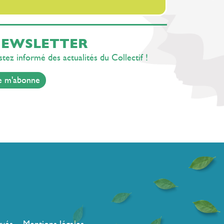
rentrée
EWSLETTER
tez informé des actualités du Collectif !
e m'abonne