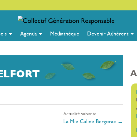
bels
Agenda
Médiathèque
Devenir Adhérent
BELFORT
A
Actualité suivante
La Mie Caline Bergerac
→