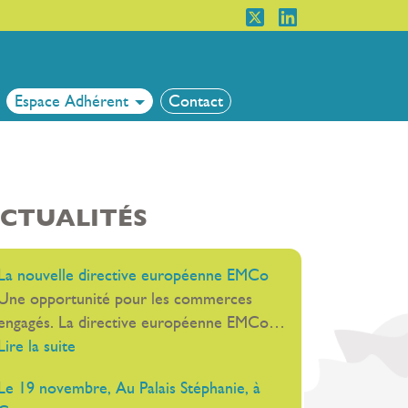
Espace Adhérent
Contact
CTUALITÉS
La nouvelle directive européenne EMCo
Une opportunité pour les commerces
engagés. La directive européenne EMCo…
:
Lire la suite
La
Le 19 novembre, Au Palais Stéphanie, à
nouvelle