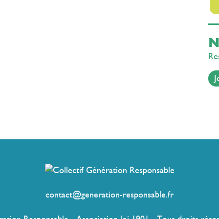
N
Res
J
contact@generation-responsable.fr