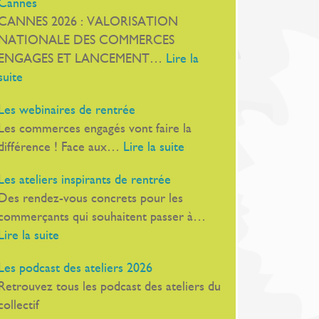
Cannes
directive
CANNES 2026 : VALORISATION
européenne
NATIONALE DES COMMERCES
EMCo
ENGAGES ET LANCEMENT…
Lire la
:
suite
Le
Les webinaires de rentrée
19
Les commerces engagés vont faire la
novembre,
:
différence ! Face aux…
Lire la suite
Au
Les
Palais
Les ateliers inspirants de rentrée
webinaires
Stéphanie,
Des rendez-vous concrets pour les
de
à
commerçants qui souhaitent passer à…
rentrée
Cannes
:
Lire la suite
Les
Les podcast des ateliers 2026
ateliers
Retrouvez tous les podcast des ateliers du
inspirants
collectif
de