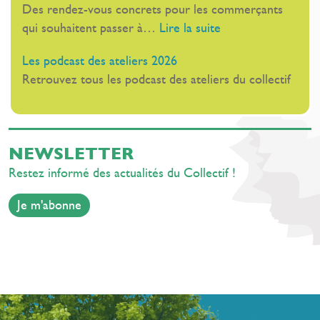
Des rendez-vous concrets pour les commerçants
de
à
:
qui souhaitent passer à…
Lire la suite
rentrée
Cannes
Les
Les podcast des ateliers 2026
ateliers
Retrouvez tous les podcast des ateliers du collectif
inspirants
de
rentrée
NEWSLETTER
Restez informé des actualités du Collectif !
Je m'abonne