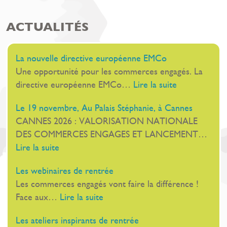
ACTUALITÉS
La nouvelle directive européenne EMCo
Une opportunité pour les commerces engagés. La
:
directive européenne EMCo…
Lire la suite
La
Le 19 novembre, Au Palais Stéphanie, à Cannes
nouvelle
CANNES 2026 : VALORISATION NATIONALE
directive
DES COMMERCES ENGAGES ET LANCEMENT…
européenne
:
Lire la suite
EMCo
Le
Les webinaires de rentrée
19
Les commerces engagés vont faire la différence !
novembre,
:
Face aux…
Lire la suite
Au
Les
Palais
Les ateliers inspirants de rentrée
webinaires
Stéphanie,