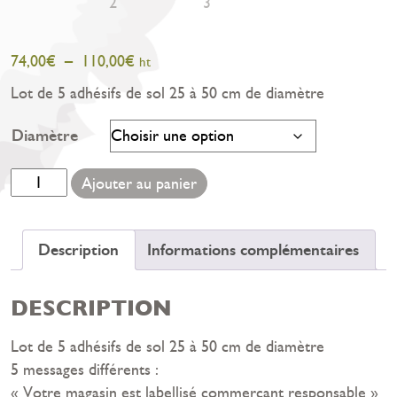
Plage
74,00
€
–
110,00
€
ht
de
Lot de 5 adhésifs de sol 25 à 50 cm de diamètre
prix :
74,00€
Diamètre
à
110,00€
quantité
Ajouter au panier
de
Lot
de
Description
Informations complémentaires
5
adhésifs
DESCRIPTION
de
sol
Lot de 5 adhésifs de sol 25 à 50 cm de diamètre
5 messages différents :
« Votre magasin est labellisé commerçant responsable »